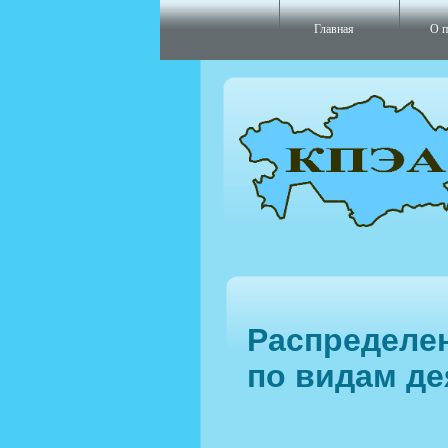
Главная
О п
Распределе
по видам де