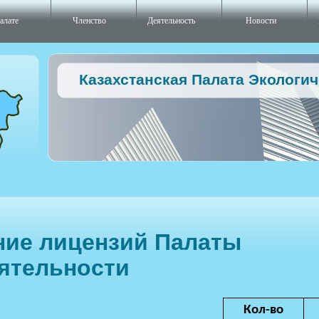
алате
Членство
Деятельность
Новости
Казахстанская Палата Экологи
ние лицензий Палаты
ятельности
Кол-во